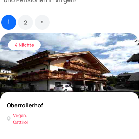
1
»
2
4 Nächte
Oberrollerhof
Virgen
,
Osttirol