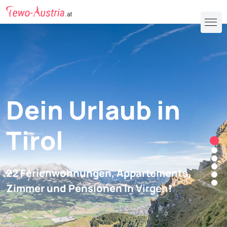
Dein Urlaub in
Tirol
22 Ferienwohnungen, Appartements,
Zimmer und Pensionen in
Virgen
!