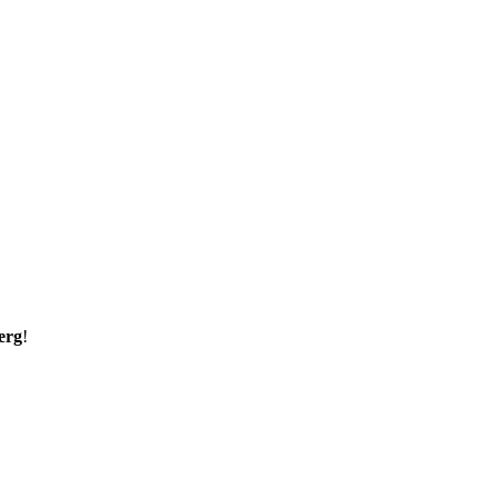
erg
!