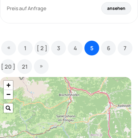
Preis auf Anfrage
ansehen
«
1
[ 2 ]
3
4
5
6
7
»
[ 20 ]
21
+
−