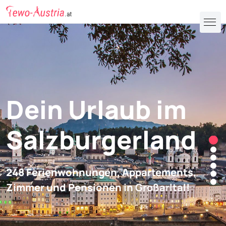
Dein Urlaub im
Salzburgerland
248 Ferienwohnungen, Appartements,
Zimmer und Pensionen in
Großarltal
!