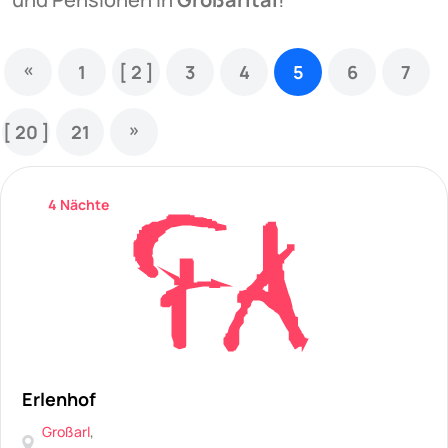
«
1
[ 2 ]
3
4
5
6
7
»
[ 20 ]
21
4 Nächte
Erlenhof
Großarl
,